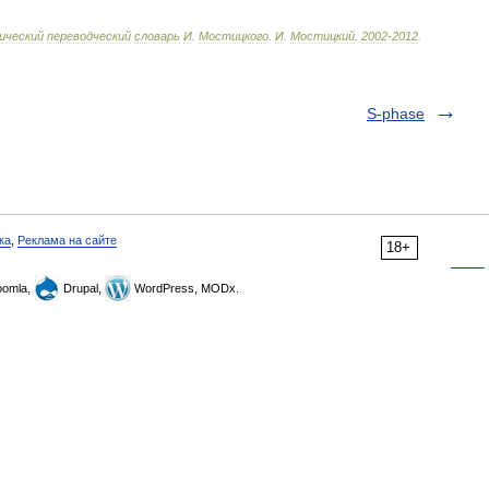
ический
переводческий
словарь
И
.
Мостицкого
.
И
.
Мостицкий
.
2002
-
2012
.
S-phase
ка
,
Реклама на сайте
18+
omla,
Drupal,
WordPress, MODx.