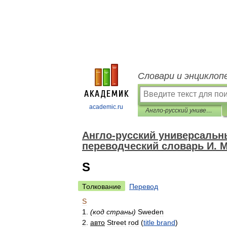
Словари и энциклоп
academic.ru
Англо-русский универсальный дополнительный практический переводческий словарь И. Мостицкого
Англо-русский универсальн
переводческий словарь И. 
S
Толкование
Перевод
S
1
.
(
код
страны
)
Sweden
2
.
авто
Street
rod
(
title
brand
)