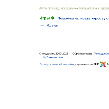
Англо
-
русский
универсальный
дополнительный
практ
Игры ⚽
Поможем написать курсовую
Rx sign
© Академик, 2000-2026
Обратная связь:
Техподдерж
👣 Путешествия
Экспорт словарей на сайты
, сделанные на PHP,
Jo