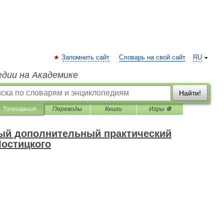
Запомнить сайт
Словарь на свой сайт
RU
едии на Академике
Найти!
Толкования
Переводы
Книги
Игры ⚽
ый дополнительный практический
Мостицкого